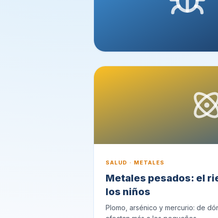
SALUD · METALES
Metales pesados: el ri
los niños
Plomo, arsénico y mercurio: de dó