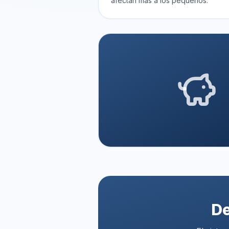
afectan más a los pequeños.
De