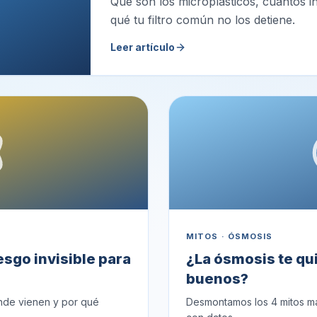
Qué son los microplásticos, cuántos i
qué tu filtro común no los detiene.
Leer artículo
MITOS · ÓSMOSIS
esgo invisible para
¿La ósmosis te qui
buenos?
nde vienen y por qué
Desmontamos los 4 mitos m